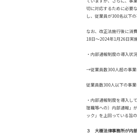
ていますが、さらに、事
切に対応するために必要
し、従業員が300名以下
なお、改正法施行後に消費
18日～2024年1月26
・内部通報制度の導入状
→従業員数300人超の事
従業員数300人以下の事
・内部通報制度を導入し
理職等への）内部通報」が
ック」を上回っている旨
３ 大樹法律事務所が内