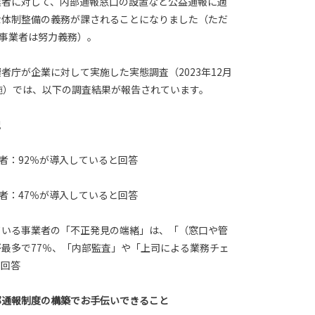
業者に対して、内部通報窓口の設置など公益通報に適
な体制整備の義務が課されることになりました（ただ
の事業者は努力義務）。
者庁が企業に対して実施した実態調査（2023年12月
日実施）では、以下の調査結果が報告されています。
況
業者：92％が導入していると回答
業者：47％が導入していると回答
ている事業者の「不正発見の端緒」は、「（窓口や管
最多で77％、「内部監査」や「上司による業務チェ
の回答
部通報制度の構築でお手伝いできること