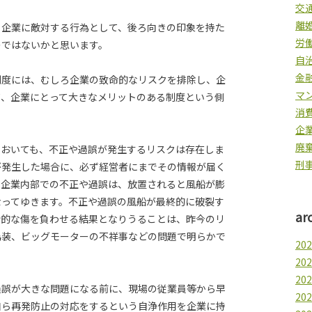
交
離
、企業に敵対する行為として、後ろ向きの印象を持た
労
のではないかと思います。
自
金
制度には、むしろ企業の致命的なリスクを排除し、企
マ
て、企業にとって大きなメリットのある制度という側
消
企
廃
においても、不正や過誤が発生するリスクは存在しま
刑
が発生した場合に、必ず経営者にまでその情報が届く
、企業内部での不正や過誤は、放置されると風船が膨
なってゆきます。不正や過誤の風船が最終的に破裂す
ar
命的な傷を負わせる結果となりうることは、昨今のリ
偽装、ビッグモーターの不祥事などの問題で明らかで
20
20
20
過誤が大きな問題になる前に、現場の従業員等から早
20
自ら再発防止の対応をするという自浄作用を企業に持