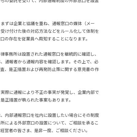
からの委託を受けて、内部通報制度の外部窓口を設置
、まずは企業と協議を重ね、通報窓口の媒体（メー
を受け付けた後の対応方法などをルール化して体制を
窓口の存在を従業員へ周知することになります。
法律事務所は設置された通報窓口を継続的に確認し、
は、通報者から通報内容を確認します。その上で、必
調査、是正措置および再発防止策に関する意見書の作
。
、実際に通報により不正の事実が発覚し、企業内部で
、是正措置が執られた事案もあります。
は、内部通報窓口を社内に設置したい場合にその制度
務所による外部窓口の設置について、ご相談を承るこ
る経営者の皆さま、是非一度、ご相談ください。