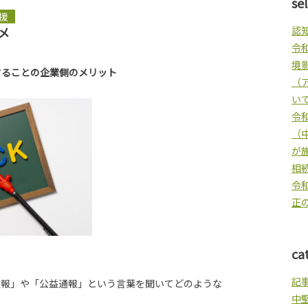
se
援
メ
認
令
境
することの企業側のメリット
（
い
令
（
が
相
令
正
ca
記
通報」や「公益通報」という言葉を聞いてどのような
中