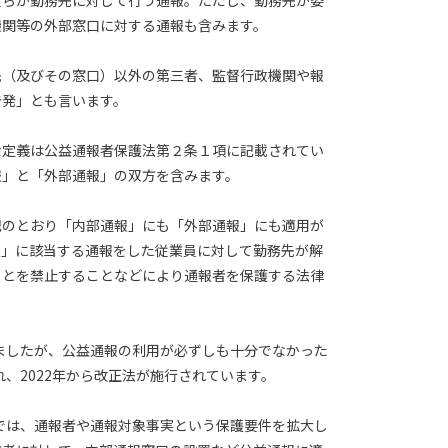
員らが勤務先に対して行う通報。ただし、勤務先が委
機関等の外部窓口に対する通報も含みます。
先（及びその窓口）以外の第三者、監督行政機関や報
告発」とも言います。
な定義は公益通報者保護法第２条１項に記載されてい
報」と「外部通報」の双方を含みます。
記のとおり「内部通報」にも「外部通報」にも適用が
報」に該当する通報をした従業員に対して勤務先が解
ことを禁止することなどにより通報者を保護する法律
れましたが、公益通報の利用が必ずしも十分でなかった
れ、2022年から改正法が施行されています。
法では、通報者や通報対象事実という保護要件を拡大し