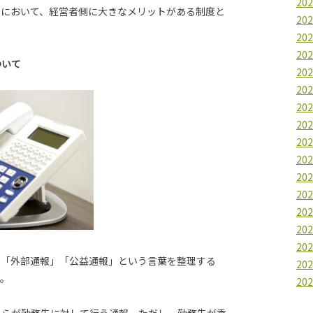
20
点において、経営者側に大きなメリットがある制度と
20
20
20
ついて
20
20
20
20
20
20
20
20
20
20
20
」「外部通報」「公益通報」という言葉を整理する
20
す。
20