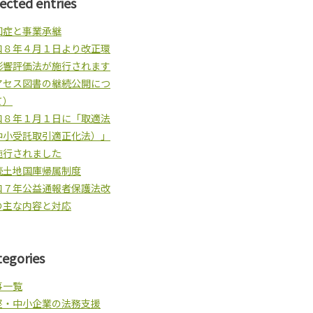
lected entries
知症と事業承継
和８年４月１日より改正環
影響評価法が施行されます
アセス図書の継続公開につ
て）
和８年１月１日に「取適法
中小受託取引適正化法）」
施行されました
続土地国庫帰属制度
和７年公益通報者保護法改
の主な内容と対応
tegories
事一覧
堅・中小企業の法務支援