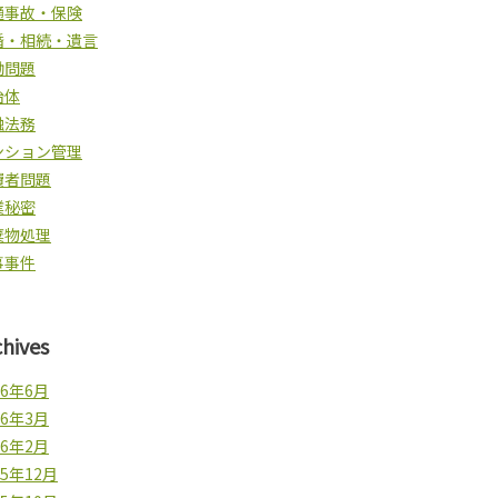
通事故・保険
婚・相続・遺言
働問題
治体
融法務
ンション管理
費者問題
業秘密
棄物処理
事事件
chives
26年6月
26年3月
26年2月
25年12月